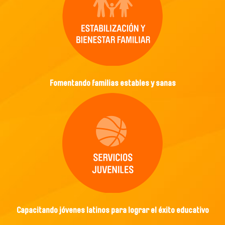
Fomentando familias estables y sanas
Capacitando jóvenes latinos para lograr el éxito educativo