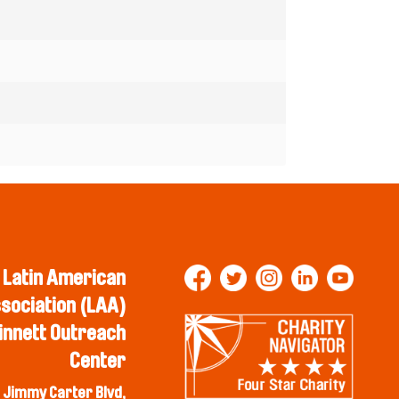
Latin American
sociation (LAA)
nnett Outreach
Center
 Jimmy Carter Blvd,