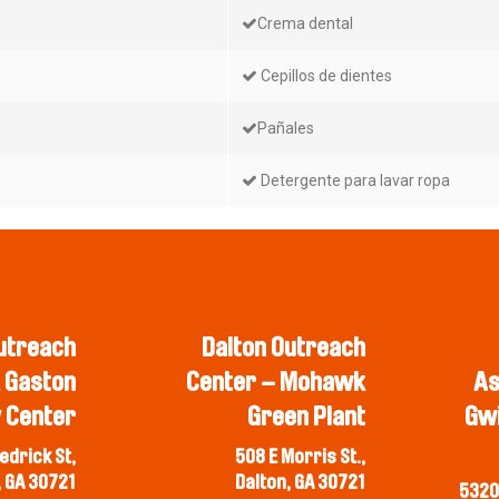
Crema dental
Cepillos de dientes
Pañales
Detergente para lavar ropa
utreach
Dalton Outreach
 Gaston
Center – Mohawk
As
 Center
Green Plant
Gwi
edrick St,
508 E Morris St.,
, GA 30721
Dalton, GA 30721
5320