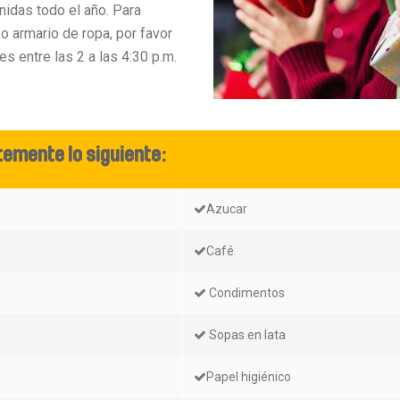
idas todo el año. Para
 armario de ropa, por favor
es entre las 2 a las 4:30 p.m.
emente lo siguiente:
Azucar
Café
Condimentos
Sopas en lata
Papel higiénico