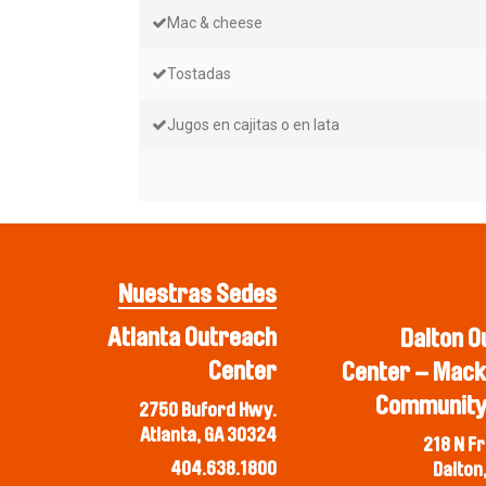
Mac & cheese
Tostadas
Jugos en cajitas o en lata
Nuestras Sedes
Atlanta Outreach
Dalton O
Center
Center – Mack
Community
2750 Buford Hwy.
Atlanta, GA 30324
218 N Fr
404.638.1800
Dalton