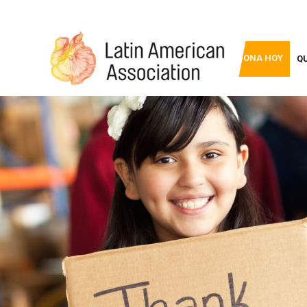
DONA HOY
Q