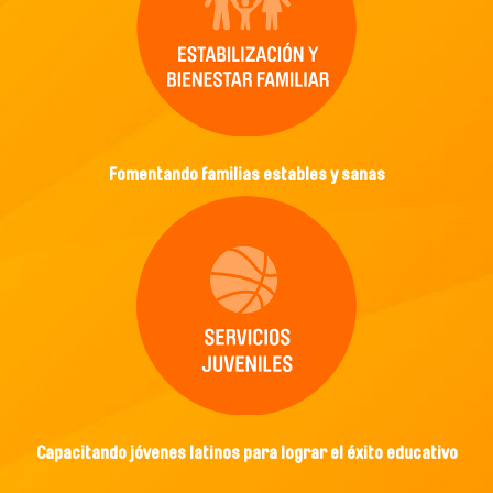
Fomentando familias estables y sanas
Capacitando jóvenes latinos para lograr el éxito educativo